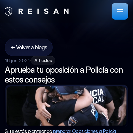
Home
Challenges
Volver a blogs
SWIFT Pass
16 jun 2021
Artículos
Prime
Aprueba tu oposición a Policía con 
Policía Local
Learn
estos consejos
Blog
Affiliates
Affiliates
Members Area
Web Trader
Si te estás planteando 
preparar Oposiciones a Policía 
Select Language