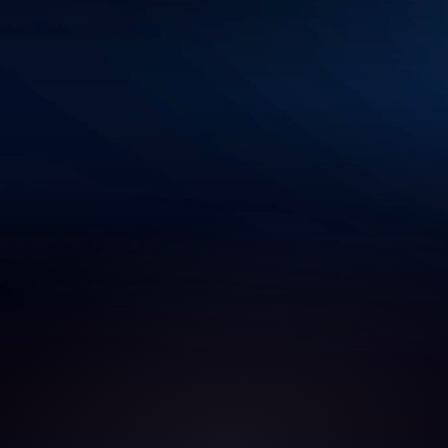
arando las pruebas 
Más del 90% de l
.
alumn
 para aprobar la 
Aplicación web con 
 meses.
necesit