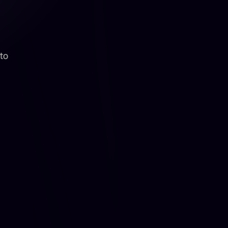
to
Tutorías
65€
/ mes
Quiero Acceder
Incluye:
Tutorías mensuales (3h en total) en grupos 