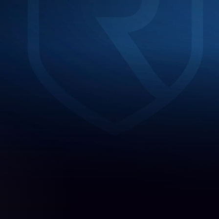
as plazas se cubren por 
os de Reisan.
todas las herramientas que 
as para aprobar.