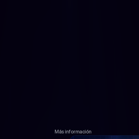
totalmente actualizados (formato digital)
Clases explicativas en modalidad online
Acceso a clases en diferido, desde cualquier 
dispositivo
Exámenes tipo test personalizados del Bloque 
Común y Específico
Batería de preguntas reales de exámenes 
oficiales
Herramienta de duelos interactivos para reforzar 
conceptos clave
Estadísticas individuales para medir tu evolución 
y compararte con otros alumnos
Clases y ejercicios psicotécnicos online
Simulacros de pruebas teóricas, tanto 
presenciales como online, con ranking real
Comunicación constante de novedades y 
asesoramiento en convocatorias
Más información