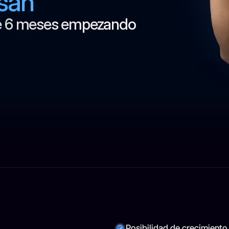
san
e 6 meses empezando 
ía
Local?
Posibilidad de crecimiento