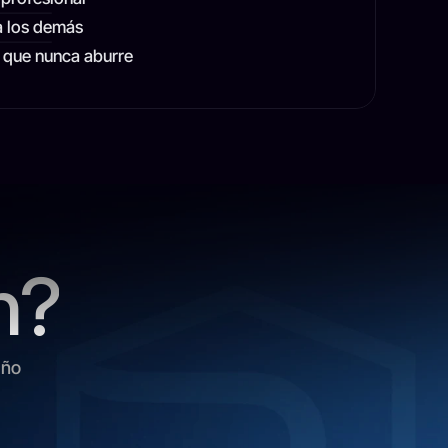
a los demás
, que nunca aburre
n?
año