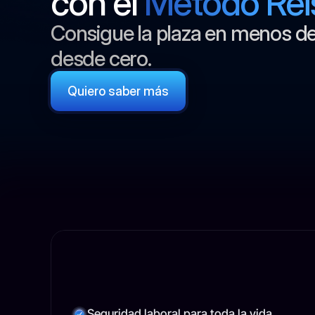
con el 
Método Rei
Consigue la plaza en menos d
desde cero.
Quiero saber más
¿Por
qué
ser
Polic
Seguridad laboral para toda la vida