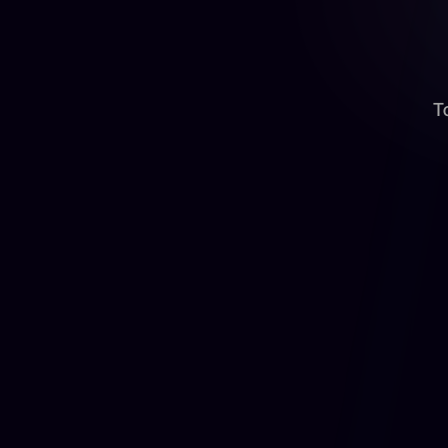
T
Presencial
125€
/ mes
Quiero Acceder
Incluye:
Temarios del Bloque Común y Específico 