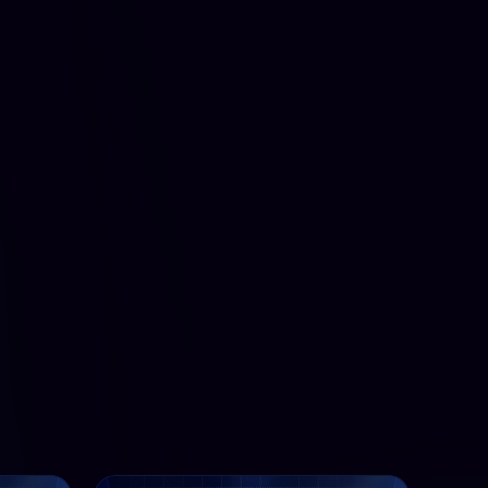
reducidos por niveles: inicio y avanzado
Modalidad presencial u online, tú eliges
Técnicas de Estudio Reisan: 7 pasos para 
aprender a estudiar desde cero y mejorar tu 
gestión del tiempo
Seguimiento personalizado: planificación semanal 
adaptada a tus objetivos y estilo de vida
Pruebas y simulacros mensuales para entrenarte 
en condiciones reales
Estrategias para el examen tipo test: cómo 
afrontar las preguntas con lógica y control mental
Resolución de dudas y orientación constante, 
dentro y fuera del aula
Entrenamiento en mentalidad positiva y 
motivación para sostener tu ritmo de estudio
Es obligatorio tener activa la tarifa presencial u 
online para contratar el servicio de tutorías. 