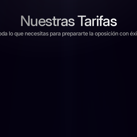
Nuestras Tarifas
oda lo que necesitas para prepararte la oposición con éxi
Online
95€
/ mes
Quiero Acceder
Incluye:
Temarios del Bloque Común y Específico 