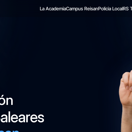
La Academia
Campus Reisan
Policia Local
RS T
ón 
aleares