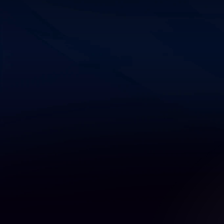
35 años de experiencia prep
oficiales
Método de estudio propio
oposición en 6